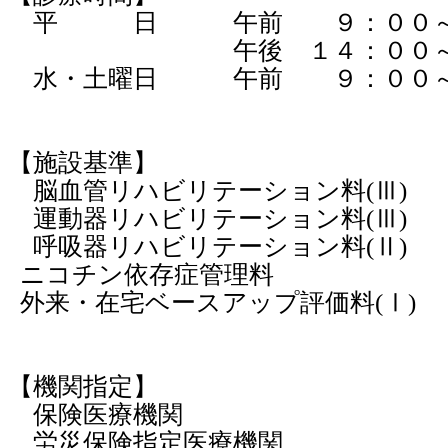
平 日 午前 ９：００～１
午後 １４：００～１
水・土曜日 午前 ９：００～
【施設基準】
脳血管リハビリテーション料
(
Ⅲ
)
運動器リハビリテーション料
(
Ⅲ
)
呼吸器リハビリテーション料
(
Ⅱ
)
ニコチン依存症管理料
外来・在宅ベースアップ評価料
(
Ⅰ
)
【機関指定】
保険医療機関
労災保険指定医療機関