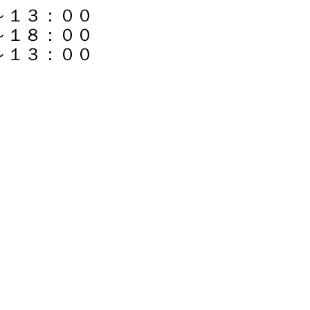
３：００
８：００
１３：００